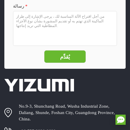
*
رسالة
No.9-3, Shunchang Road, Wusha Industrial Zone,
Daliang, Shunde, Foshan City, Guangdong Province,
China.