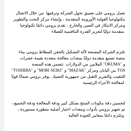
تعمل يزومي على تعميق تحول الشركة وترقيتها. من خلال الاتصال
بتكنولوجيا القولبة الأوروبية المتقدمة ، وإنشاء مركز البحث والتطوير
ومركز الابتكار في الصين والخارج ، تقدم يزومي دائمًا تكنولوجيا
متقدمة دوليًا لتعزيز القدرة التنافسية للعملاء.
تلتزم الشركة المصنعة لآلة التشكيل بالحقن للمطاط يزومي ببناء
منصة تصنيع متقدمة دوليًا بمعدات معالجة متعددة بقيمة عشرات
الملايين من الدولارات. تتضمن هذه المنصة "OKUMA" و
"TOSHIBA" و "MORI SEIKI" و "MAZAK" من اليابان ومركز TOS
للتثقيب والتفريز الثقيل من جمهورية التشيك. يوفر يزومي ضمانًا قويًا
لمعالجة الأجزاء الرئيسية.
لتحسين دقة مكونات المنتج بشكل كبير ودقة المعالجة ودقة التجميع ،
تم تجهيز يزومي بأدوات ومعدات اختبار أصلية متطورة مستوردة ،
وتلتزم دائمًا بمعايير الجودة العالية.