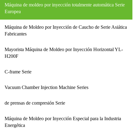
y múltiples, etc.
tecnológicos, instituciones y
Máquina de moldeo por inyección totalmente automática Serie
universidades de todo el
mundo.
Europea
Máquina de Moldeo por Inyección de Caucho de Serie Asiática
Fabricantes
Mayorista Máquina de Moldeo por Inyección Horizontal YL-
H200F
C-frame Serie
Vacuum Chamber Injection Machine Series
de prensas de compresión Serie
Máquina de Moldeo por Inyección Especial para la Industria
Energética