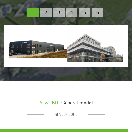
1
2
3
4
5
6
Centro de I+D y Centro Técnico de
Centro de Innovación Global
Yizumi Alemania en Aquisgrán
YIZUMI
Situado en Alsdorf, cerca de
El Centro de Innovación
Aquisgrán, YIZUMI Alemania se
Global de Yizumi, con una
YIZUMI
General model
centra en la fabricación aditiva,
inversión total de hasta 100
las aplicaciones especiales del
millones de CNY, estará
SINCE 2002
procesamiento de polímeros, la
terminado a finales de 2021. El
tecnología Thixomolding, así
centro de innovación ofrecerá
como otras tecnologías de
una plataforma ideal para
aplicación de materiales ligeros
cooperar con líderes