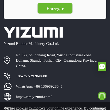
Yizumi Rubber Machinery Co.,Ltd.
No.9-3, Shunchang Road, Wusha Industrial Zone,
Daliang, Shunde, Foshan City, Guangdong Province,
China.
+86-757-2920-8680
WhatsApp:
+86 13698928045
https://rim.yizumi.com/
×
We use cookies to improve your online experience. By continuing
bryci@yizumi.com